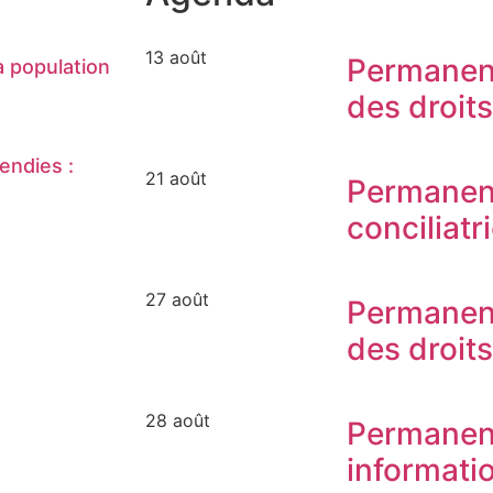
13 août
Permanen
 population
des droit
endies :
21 août
Permanen
conciliatr
27 août
Permanen
des droit
28 août
Permanen
informati