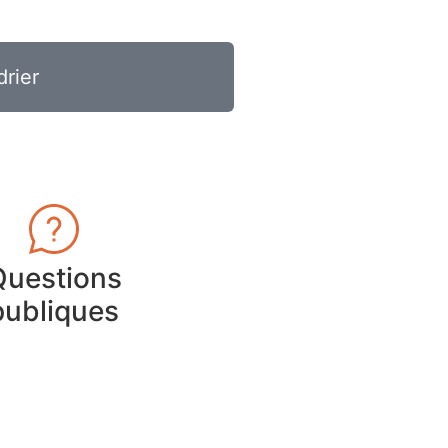
drier
Questions
publiques