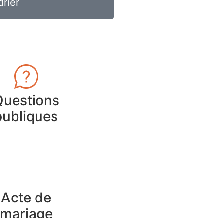
drier
Questions
publiques
Acte de
mariage