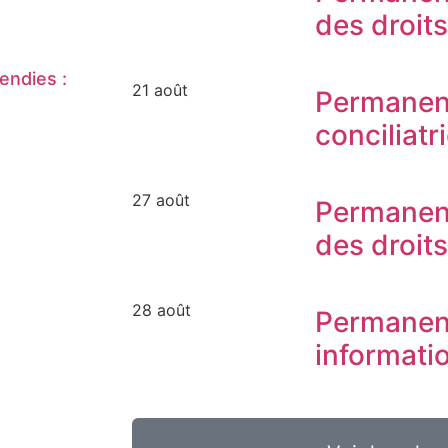
des droit
endies :
21 août
Permanen
conciliatr
27 août
Permanen
des droit
28 août
Permanen
informati