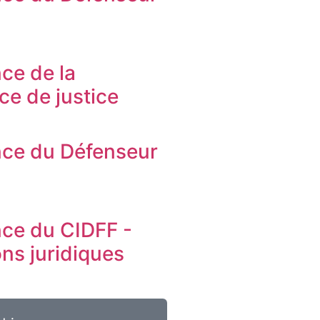
s
ce de la
ice de justice
ce du Défenseur
s
ce du CIDFF -
ons juridiques