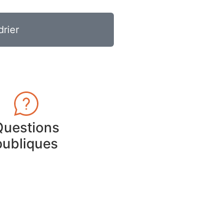
drier
Questions
publiques