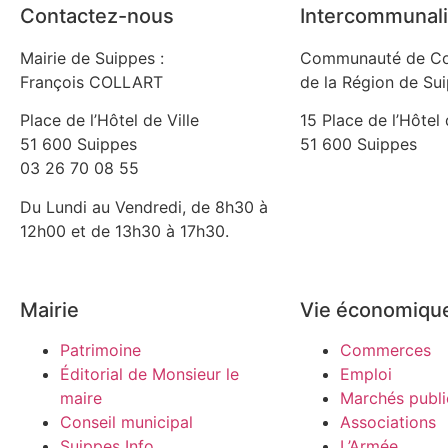
Contactez-nous
Intercommunali
Mairie de Suippes :
Communauté de C
François COLLART
de la Région de Su
Place de l’Hôtel de Ville
15 Place de l’Hôtel 
51 600 Suippes
51 600 Suippes
03 26 70 08 55
Du Lundi au Vendredi, de 8h30 à
12h00 et de 13h30 à 17h30.
Mairie
Vie économiqu
Patrimoine
Commerces
Éditorial de Monsieur le
Emploi
maire
Marchés publi
Conseil municipal
Associations
Suippes Info
L’Armée