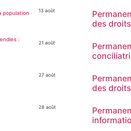
13 août
Permanen
 population
des droit
endies :
21 août
Permanen
conciliatr
27 août
Permanen
des droit
28 août
Permanen
informati