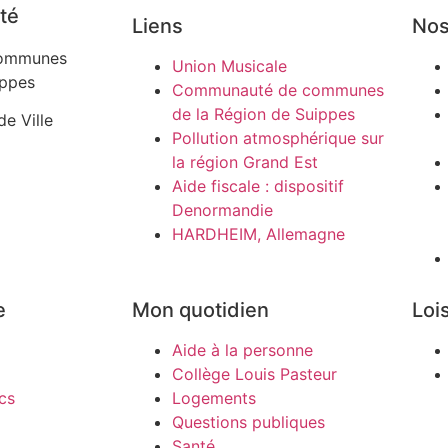
té
Liens
Nos
ommunes
Union Musicale
ippes
Communauté de communes
de la Région de Suippes
de Ville
Pollution atmosphérique sur
la région Grand Est
Aide fiscale : dispositif
Denormandie
HARDHEIM, Allemagne
e
Mon quotidien
Lois
Aide à la personne
Collège Louis Pasteur
cs
Logements
Questions publiques
Santé