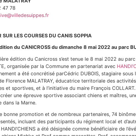
ce MALATRAY
2 47 78
ive@villedesuippes.fr
 SUR LES COURSES DU CANIS SOPPIA
dition du CANICROSS du dimanche 8 mai 2022 au parc B
ère édition du Canicross s’est tenue le 8 mai 2022 au parc
E, organisée par la Commune en partenariat avec
HANDI’
nement a été concrétisé parCédric DUBOIS, stagiaire sous 
de Florence MALATRAY, éducatrice territoriale des activités
s et sportives, et à l’initiative du maire François COLLART.
 créer une épreuve sportive associant chiens et maîtres, un
e dans la Marne.
e bonne promotion et de nombreux partenaires, 74 binôme
sentés, incluant des participants du régiment local et d’aut
. HANDI’CHIENS a été désignée comme bénéficiaire de l’év