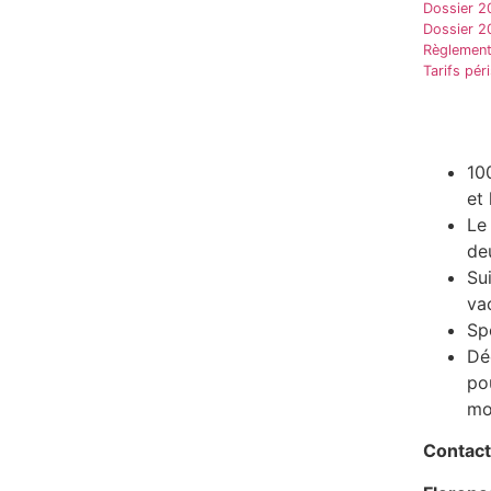
Dossier 2
Dossier 2
Règlement 
Tarifs pér
10
et
Le
de
Su
va
Sp
Dé
po
mo
Contact