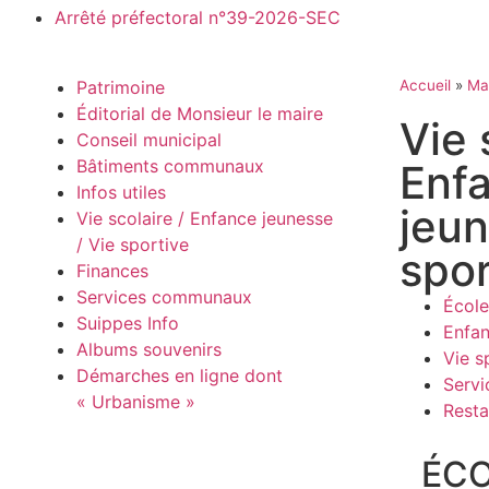
Arrêté préfectoral n°39-2026-SEC
Patrimoine
Accueil
»
Mai
Éditorial de Monsieur le maire
Vie 
Conseil municipal
Bâtiments communaux
Enf
Infos utiles
jeun
Vie scolaire / Enfance jeunesse
/ Vie sportive
spor
Finances
Services communaux
Écol
Suippes Info
Enfan
Albums souvenirs
Vie s
Démarches en ligne dont
Servi
« Urbanisme »
Resta
ÉCO