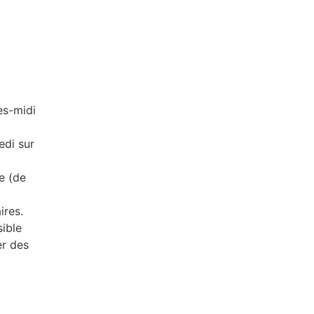
ès-midi
edi sur
e (de
ires.
sible
er des