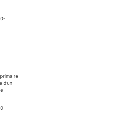
30-
 primaire
e d’un
de
30-