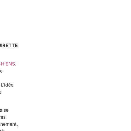
UIRETTE
CHIENS.
le
 L’idée
e
s se
res
énement,