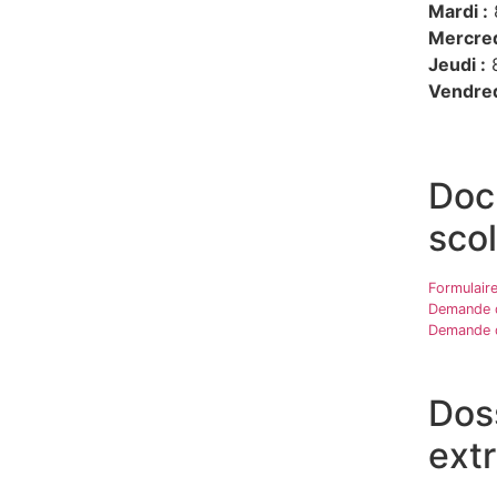
Mardi :
Mercred
Jeudi :
8
Vendred
Doc
scol
Formulaire
Demande d
Demande d
Doss
extr