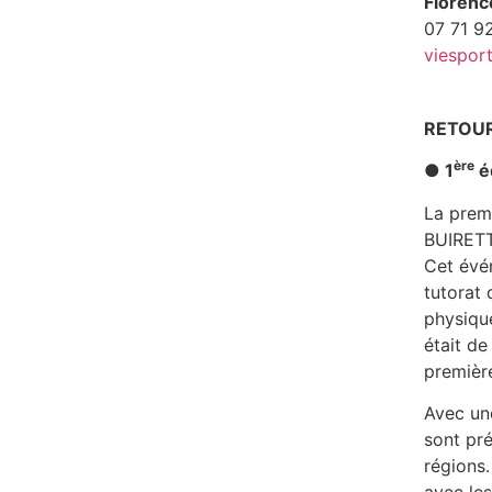
Floren
07 71 9
viesport
RETOUR
ère
● 1
é
La premi
BUIRETT
Cet évé
tutorat 
physique
était de
premièr
Avec un
sont pré
régions