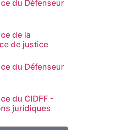
ce du Défenseur
s
ce de la
ice de justice
ce du Défenseur
s
ce du CIDFF -
ons juridiques