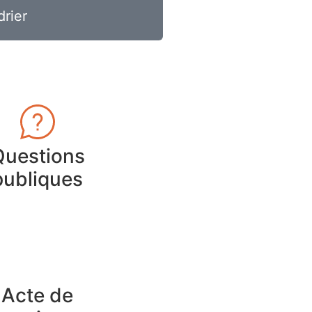
drier
Questions
publiques
Acte de