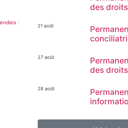
des droit
endies :
21 août
Permanen
conciliatr
27 août
Permanen
des droit
28 août
Permanen
informati