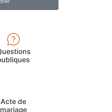
drier
Questions
publiques
Acte de
mariage