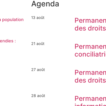
Agenda
13 août
Permanen
 population
des droit
endies :
21 août
Permanen
conciliatr
27 août
Permanen
des droit
28 août
Permanen