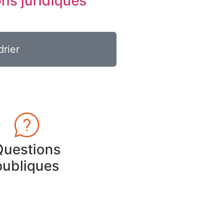
ons juridiques
drier
Questions
publiques