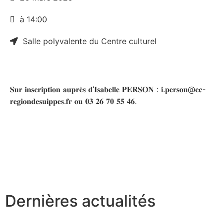
à 14:00
Salle polyvalente du Centre culturel
𝐒𝐮𝐫 𝐢𝐧𝐬𝐜𝐫𝐢𝐩𝐭𝐢𝐨𝐧 𝐚𝐮𝐩𝐫𝐞̀𝐬 𝐝’𝐈𝐬𝐚𝐛𝐞𝐥𝐥𝐞 𝐏𝐄𝐑𝐒𝐎𝐍 : 𝐢.𝐩𝐞𝐫𝐬𝐨𝐧@𝐜𝐜-
𝐫𝐞𝐠𝐢𝐨𝐧𝐝𝐞𝐬𝐮𝐢𝐩𝐩𝐞𝐬.𝐟𝐫 𝐨𝐮 𝟎𝟑 𝟐𝟔 𝟕𝟎 𝟓𝟓 𝟒𝟔.
Dernières actualités