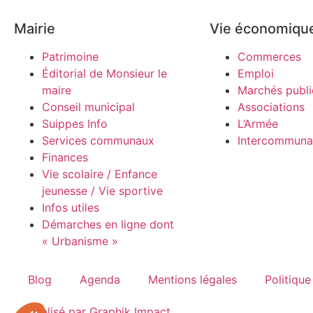
Mairie
Vie économiqu
Patrimoine
Commerces
Éditorial de Monsieur le
Emploi
maire
Marchés publi
Conseil municipal
Associations
Suippes Info
L’Armée
Services communaux
Intercommunal
Finances
Vie scolaire / Enfance
jeunesse / Vie sportive
Infos utiles
Démarches en ligne dont
« Urbanisme »
Blog
Agenda
Mentions légales
Politique
Réalisé par Graphik Impact