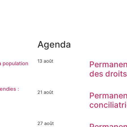
Agenda
13 août
Permanen
 population
des droit
endies :
21 août
Permanen
conciliatr
27 août
Permanen