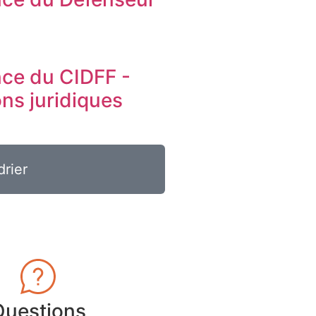
s
ce du CIDFF -
ons juridiques
drier
Questions