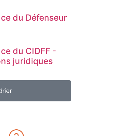
ce du Défenseur
s
ce du CIDFF -
ons juridiques
drier