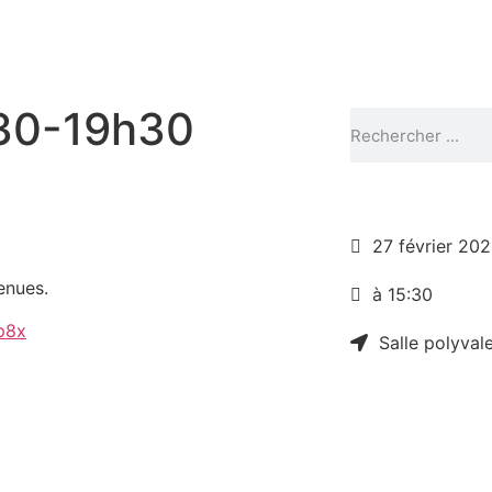
h30-19h30
27 février 20
enues.
à 15:30
vp8x
Salle polyval