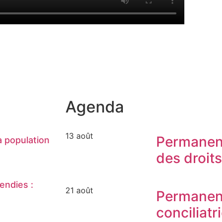
Agenda
13 août
Permanen
 population
des droit
endies :
21 août
Permanen
conciliatr