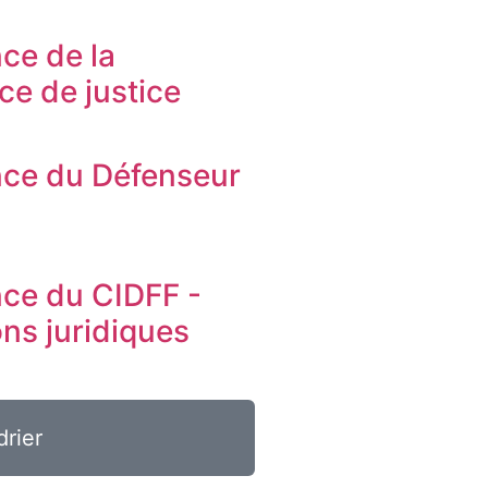
ce de la
ice de justice
ce du Défenseur
s
ce du CIDFF -
ons juridiques
drier