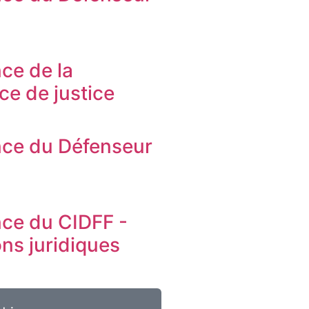
s
ce de la
ice de justice
ce du Défenseur
s
ce du CIDFF -
ons juridiques