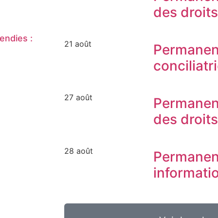
des droit
endies :
21 août
Permanen
conciliatr
27 août
Permanen
des droit
28 août
Permanen
informati