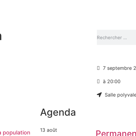
h
7 septembre 
à 20:00
Salle polyval
Agenda
13 août
Permanen
 population