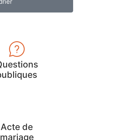
drier
Questions
publiques
Acte de
mariage