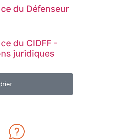
ce du Défenseur
s
ce du CIDFF -
ons juridiques
drier