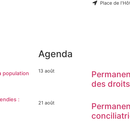
Place de l'Hôt
Agenda
13 août
Permanen
 population
des droit
endies :
21 août
Permanen
conciliatr