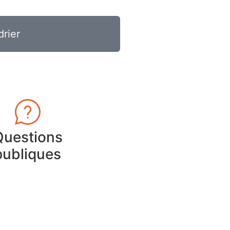
drier
Questions
publiques