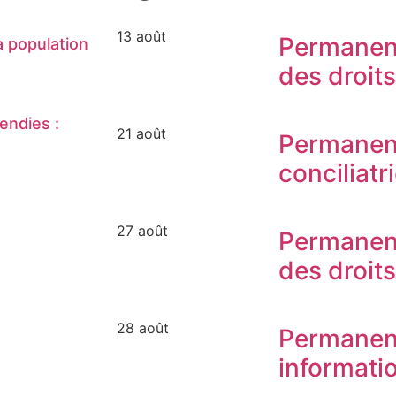
13 août
Permanen
 population
des droit
endies :
21 août
Permanen
conciliatr
27 août
Permanen
des droit
28 août
Permanen
informati