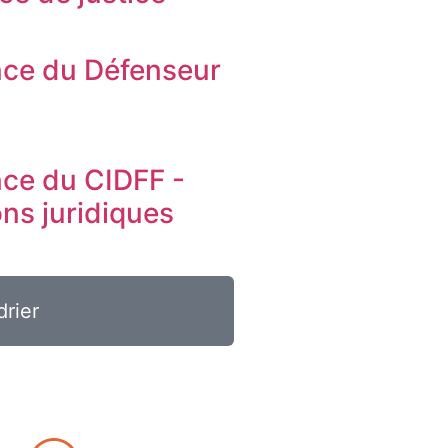
ce du Défenseur
s
ce du CIDFF -
ons juridiques
drier