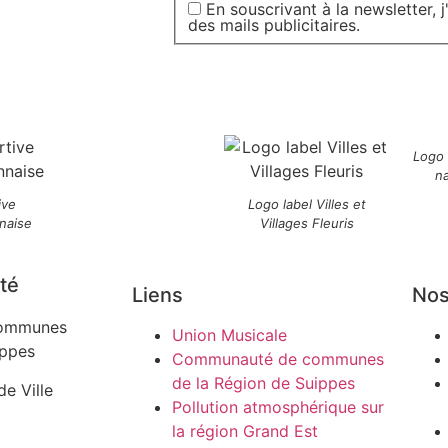
En souscrivant à la newsletter, 
des mails publicitaires.
Logo
n
ive
Logo label Villes et
naise
Villages Fleuris
té
Liens
Nos
ommunes
Union Musicale
ippes
Communauté de communes
de la Région de Suippes
de Ville
Pollution atmosphérique sur
la région Grand Est