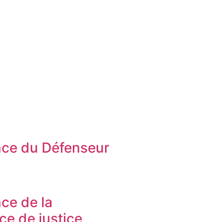
ce du Défenseur
s
ce de la
ice de justice