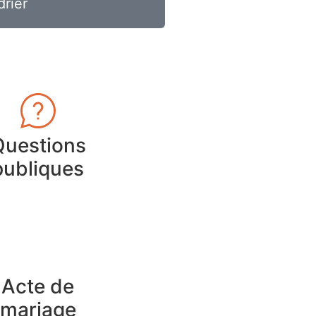
drier
Questions
publiques
Acte de
mariage