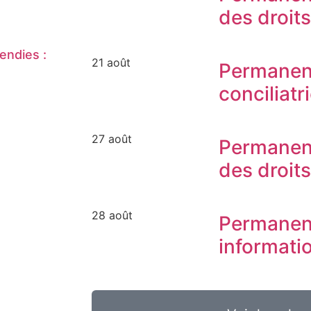
des droit
endies :
21 août
Permanen
conciliatr
27 août
Permanen
des droit
28 août
Permanen
informati