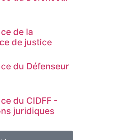
s
ce de la
ice de justice
ce du Défenseur
s
ce du CIDFF -
ons juridiques