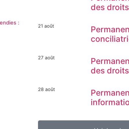
des droit
endies :
21 août
Permanen
conciliatr
27 août
Permanen
des droit
28 août
Permanen
informati