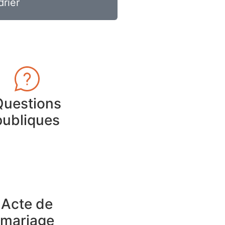
drier
Questions
publiques
Acte de
mariage