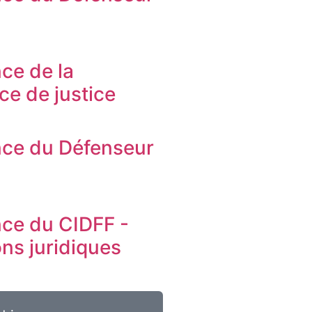
s
ce de la
ice de justice
ce du Défenseur
s
ce du CIDFF -
ons juridiques