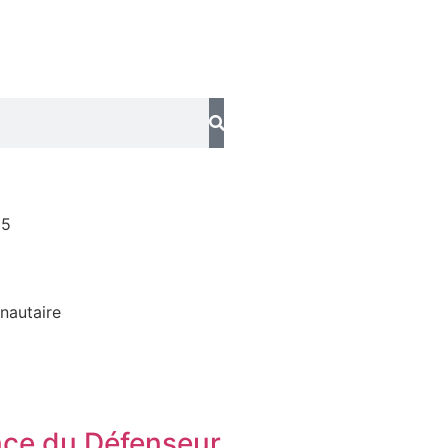
25
nautaire
ce du Défenseur