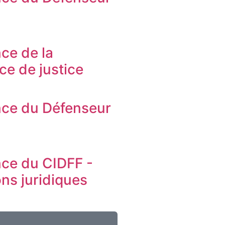
s
ce de la
ice de justice
ce du Défenseur
s
ce du CIDFF -
ons juridiques