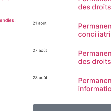
des droit
endies :
21 août
Permanen
conciliatr
27 août
Permanen
des droit
28 août
Permanen
informati