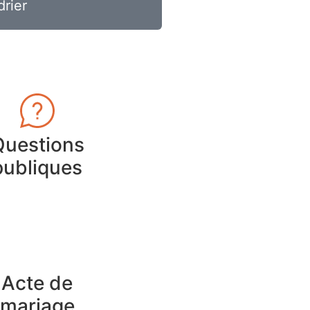
drier
Questions
publiques
Acte de
mariage