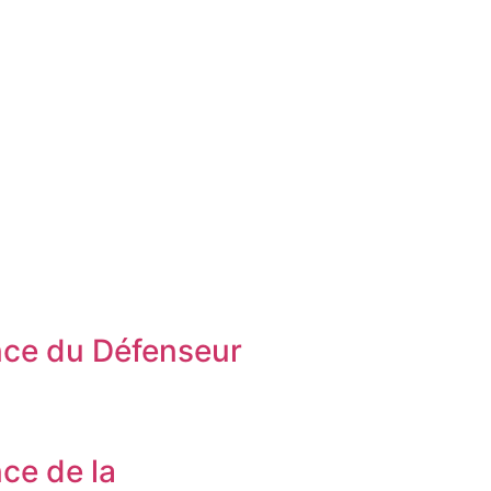
ce du Défenseur
s
ce de la