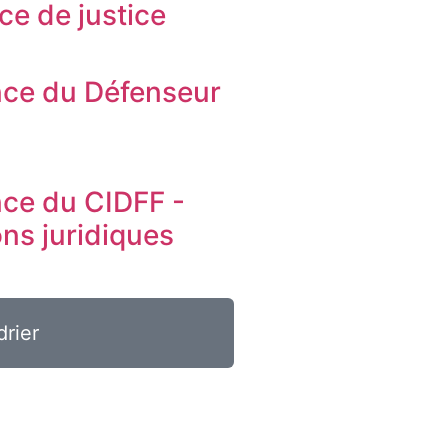
ice de justice
ce du Défenseur
s
ce du CIDFF -
ons juridiques
drier