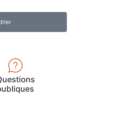
drier
Questions
publiques