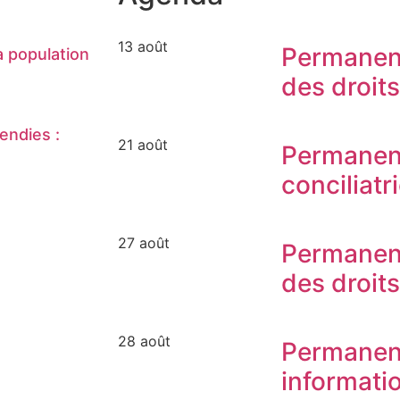
13 août
Permanen
 population
des droit
endies :
21 août
Permanen
conciliatr
27 août
Permanen
des droit
28 août
Permanen
informati