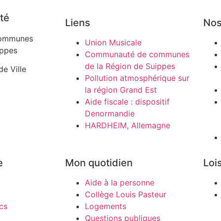
té
Liens
Nos
ommunes
Union Musicale
ippes
Communauté de communes
de la Région de Suippes
de Ville
Pollution atmosphérique sur
la région Grand Est
Aide fiscale : dispositif
Denormandie
HARDHEIM, Allemagne
e
Mon quotidien
Lois
Aide à la personne
Collège Louis Pasteur
cs
Logements
Questions publiques