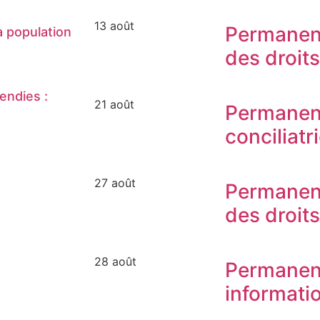
13 août
Permanen
 population
des droit
endies :
21 août
Permanen
conciliatr
27 août
Permanen
des droit
28 août
Permanen
informati