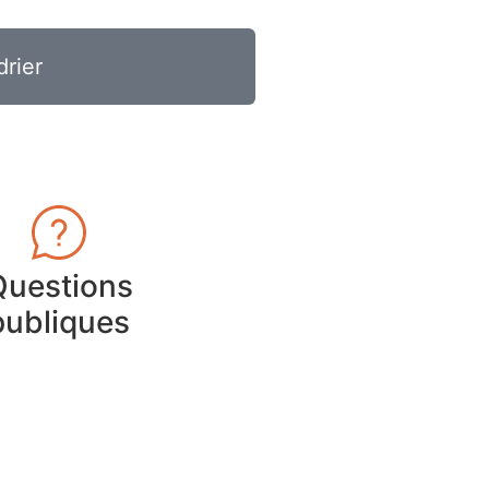
drier
Questions
publiques