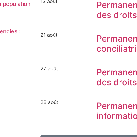
13 août
Permanen
 population
des droit
endies :
21 août
Permanen
conciliatr
27 août
Permanen
des droit
28 août
Permanen
informati