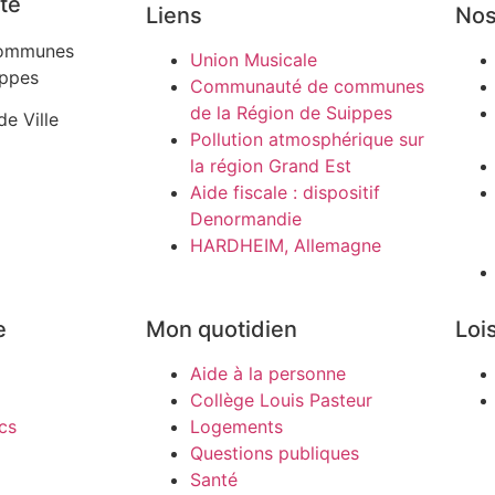
té
Liens
Nos
ommunes
Union Musicale
ippes
Communauté de communes
de la Région de Suippes
de Ville
Pollution atmosphérique sur
la région Grand Est
Aide fiscale : dispositif
Denormandie
HARDHEIM, Allemagne
e
Mon quotidien
Lois
Aide à la personne
Collège Louis Pasteur
cs
Logements
Questions publiques
Santé