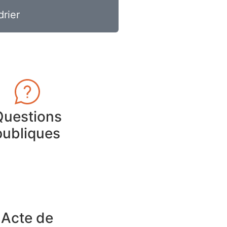
drier
Questions
publiques
Acte de