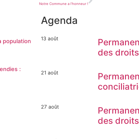
Notre Commune a l’honneur !
Agenda
13 août
Permanen
 population
des droit
endies :
21 août
Permanen
conciliatr
27 août
Permanen
des droit