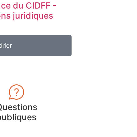
ce du CIDFF -
ons juridiques
drier
Questions
publiques